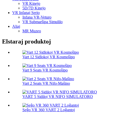
VR Kinejo
5D/7D Kinejo
VR Infanaj Serio
Infana VR-Veturo
VR Submarŝipa Simulilo
Aliaj
MR Muzeo
Elstaraj produktoj
Vart 12 Sidlokoj VR Kosmoŝipo
Vart 9 Seats VR Kosmoŝipo
Vart 2 Seats VR Nifo-Maŝino
VART 5 Sidiloj VR NIFO SIMULATORO
Seĝo VR 360 VART 2 Loĝantoj