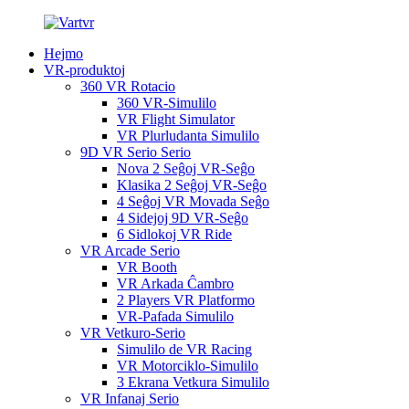
Hejmo
VR-produktoj
360 VR Rotacio
360 VR-Simulilo
VR Flight Simulator
VR Plurludanta Simulilo
9D VR Serio Serio
Nova 2 Seĝoj VR-Seĝo
Klasika 2 Seĝoj VR-Seĝo
4 Seĝoj VR Movada Seĝo
4 Sidejoj 9D VR-Seĝo
6 Sidlokoj VR Ride
VR Arcade Serio
VR Booth
VR Arkada Ĉambro
2 Players VR Platformo
VR-Pafada Simulilo
VR Vetkuro-Serio
Simulilo de VR Racing
VR Motorciklo-Simulilo
3 Ekrana Vetkura Simulilo
VR Infanaj Serio