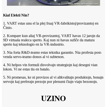
Kial Elekti Nin?
1. VART estas unu el la plej fruaj VR-fabrikistoj/provizantoj en
Ĉinio.
2. Kompare kun aliaj VR-provizantoj, VART havas 12 jarojn da
9D virtuala realeca sperto. Kaj nun ni havas sufiĉe da matura
sperto kaj teknologio en la VR-industrio.
3. Nia forta R&D-teamo estas teknika garantio. Nia profesia post-
venda servo-teamo donos al vi subtenon.
4. Ni helpos vin formuli disvolvajn strategiojn kaj desegni vian
lokon. Vi ne estas tiu en batalo.
5. Ni promesas, ke ni provizos al vi altkvalitajn produktojn, bonajn
servojn kaj preferajn prezojn por plenumi ĉiujn viajn bezonojn.
UZINO