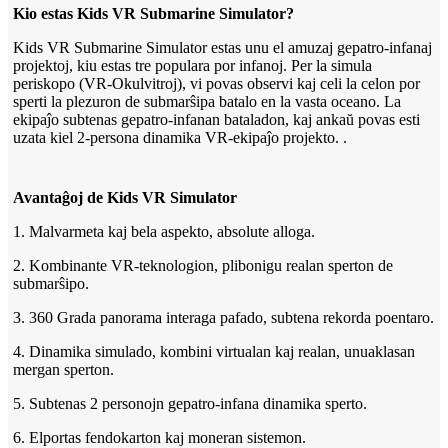
Kio estas Kids VR Submarine Simulator?
Kids VR Submarine Simulator estas unu el amuzaj gepatro-infanaj
projektoj, kiu estas tre populara por infanoj. Per la simula
periskopo (VR-Okulvitroj), vi povas observi kaj celi la celon por
sperti la plezuron de submarŝipa batalo en la vasta oceano. La
ekipaĵo subtenas gepatro-infanan bataladon, kaj ankaŭ povas esti
uzata kiel 2-persona dinamika VR-ekipaĵo projekto. .
Avantaĝoj de Kids VR Simulator
1. Malvarmeta kaj bela aspekto, absolute alloga.
2. Kombinante VR-teknologion, plibonigu realan sperton de
submarŝipo.
3. 360 Grada panorama interaga pafado, subtena rekorda poentaro.
4. Dinamika simulado, kombini virtualan kaj realan, unuaklasan
mergan sperton.
5. Subtenas 2 personojn gepatro-infana dinamika sperto.
6. Elportas fendokarton kaj moneran sistemon.