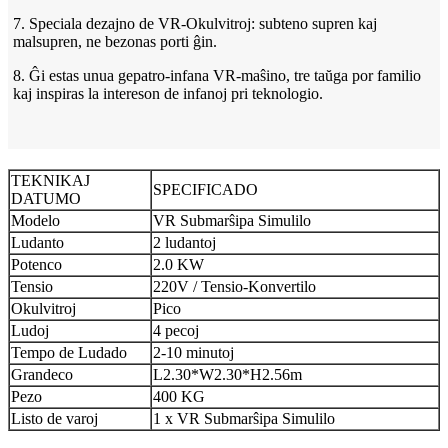
7. Speciala dezajno de VR-Okulvitroj: subteno supren kaj
malsupren, ne bezonas porti ĝin.
8. Ĝi estas unua gepatro-infana VR-maŝino, tre taŭga por familio
kaj inspiras la intereson de infanoj pri teknologio.
TEKNIKAJ
SPECIFICADO
DATUMO
Modelo
VR Submarŝipa Simulilo
Ludanto
2 ludantoj
Potenco
2.0 KW
Tensio
220V / Tensio-Konvertilo
Okulvitroj
Pico
Ludoj
4 pecoj
Tempo de Ludado
2-10 minutoj
Grandeco
L2.30*W2.30*H2.56m
Pezo
400 KG
Listo de varoj
1 x VR Submarŝipa Simulilo