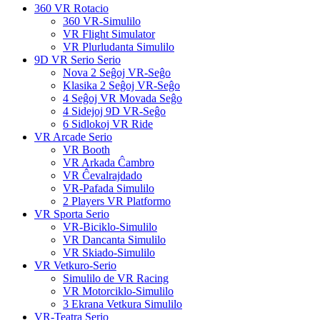
360 VR Rotacio
360 VR-Simulilo
VR Flight Simulator
VR Plurludanta Simulilo
9D VR Serio Serio
Nova 2 Seĝoj VR-Seĝo
Klasika 2 Seĝoj VR-Seĝo
4 Seĝoj VR Movada Seĝo
4 Sidejoj 9D VR-Seĝo
6 Sidlokoj VR Ride
VR Arcade Serio
VR Booth
VR Arkada Ĉambro
VR Ĉevalrajdado
VR-Pafada Simulilo
2 Players VR Platformo
VR Sporta Serio
VR-Biciklo-Simulilo
VR Dancanta Simulilo
VR Skiado-Simulilo
VR Vetkuro-Serio
Simulilo de VR Racing
VR Motorciklo-Simulilo
3 Ekrana Vetkura Simulilo
VR-Teatra Serio