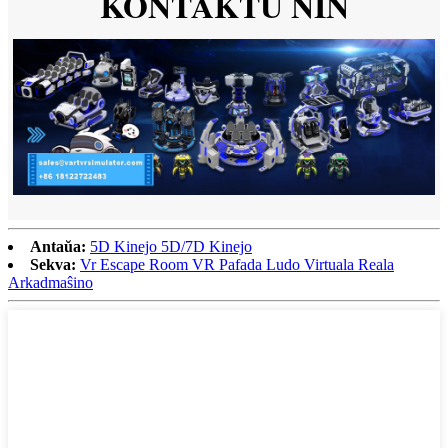
KONTAKTU NIN
Antaŭa:
5D Kinejo 5D/7D Kinejo
Sekva:
Vr Escape Room VR Pafada Ludo Virtuala Reala
Arkadmaŝino