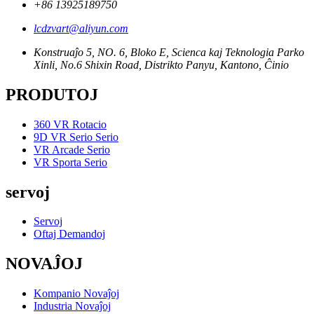
+86 13925189750
lcdzvart@aliyun.com
Konstruaĵo 5, NO. 6, Bloko E, Scienca kaj Teknologia Parko
Xinli, No.6 Shixin Road, Distrikto Panyu, Kantono, Ĉinio
PRODUTOJ
360 VR Rotacio
9D VR Serio Serio
VR Arcade Serio
VR Sporta Serio
servoj
Servoj
Oftaj Demandoj
NOVAĴOJ
Kompanio Novaĵoj
Industria Novaĵoj