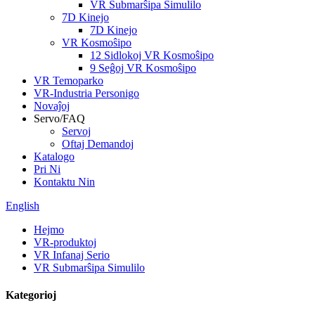
VR Submarŝipa Simulilo
7D Kinejo
7D Kinejo
VR Kosmoŝipo
12 Sidlokoj VR Kosmoŝipo
9 Seĝoj VR Kosmoŝipo
VR Temoparko
VR-Industria Personigo
Novaĵoj
Servo/FAQ
Servoj
Oftaj Demandoj
Katalogo
Pri Ni
Kontaktu Nin
English
Hejmo
VR-produktoj
VR Infanaj Serio
VR Submarŝipa Simulilo
Kategorioj